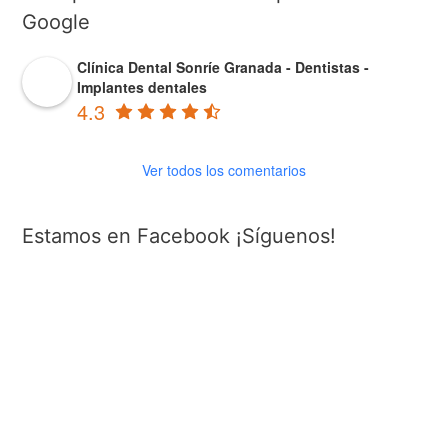
a
Google
r
Clínica Dental Sonríe Granada - Dentistas -
p
Implantes dentales
o
4.3
r
:
Ver todos los comentarios
Estamos en Facebook ¡Síguenos!