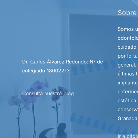
Sobre
Somos un
odontólo
cuidado 
por lo t
Dr. Carlos Álvarez Redondo: Nº de
general.
colegiado 18002213
últimas t
implantes
enfermed
Consulta nuestro blog
estética
conserva
Granada
Ir a pág