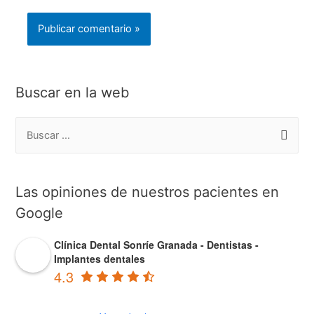
Buscar en la web
B
u
s
c
Las opiniones de nuestros pacientes en
a
Google
r
Clínica Dental Sonríe Granada - Dentistas -
p
Implantes dentales
o
4.3
r
: